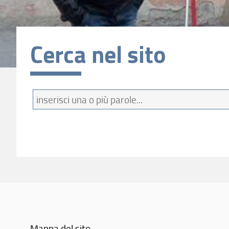
Cerca nel sito
Termini
da
cercare
Mappa del sito