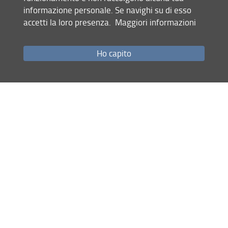
informazione personale. Se navighi su di esso
accetti la loro presenza.
Maggiori informazioni
Mappa del sito
RSS feed
Ho capito
Privacy
Note Legali
Accessibilità e usabilità
Monitoraggio
Area personale
RSU - Rappresentanze sindacali unitarie
© Copyright 2012-2026 Università degli Studi di Firenze UNIFI
P.IVA/Cod.Fis 01279680480