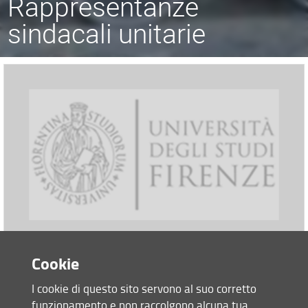
Rappresentanze
sindacali unitarie
Cookie
Resoconto trattativa 17-5-2022.
I cookie di questo sito servono al suo corretto
funzionamento e non raccolgono alcuna tua